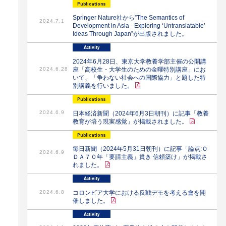
Publications
Springer Nature社から”The Semantics of
2024.7.1
Development in Asia - Exploring ‘Untranslatable’
Ideas Through Japan”が出版されました。
Activity
2024年6月28日、東京大学教養学部主催の公開講
2024.6.28
座「高校生・大学生のための金曜特別講座」にお
いて、「争わない社会への国際協力」と題した特
別講義を行いました。
Publications
2024.6.9
日本経済新聞（2024年6月3日朝刊）に記事「教養
教育が培う現実感覚」が掲載されました。
Publications
毎日新聞（2024年5月31日朝刊）に記事「論点:Ｏ
2024.6.9
ＤＡ７０年「要請主義」貫き 信頼築け」が掲載さ
れました。
Activity
2024.6.8
コロンビア大学における反戦デモを考える會を開
催しました。
Activity