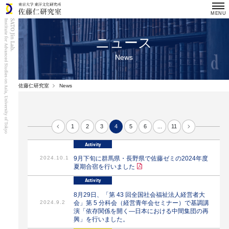
ニュース
News
佐藤仁研究室
News
1
2
3
4
5
6
...
11
Activity
2024.10.1
9月下旬に群馬県・長野県で佐藤ゼミの2024年度
夏期合宿を行いました
Activity
8月29日、「第 43 回全国社会福祉法人経営者大
2024.9.2
会」第 5 分科会（経営青年会セミナー）で基調講
演「依存関係を開く―日本における中間集団の再
興」を行いました。