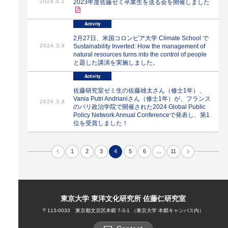
2024.4.1
2023年度佐藤ゼミ卒業生を送る会を開催しました
Activity
2月27日、米国コロンビア大学 Climate School で
2024.3.9
Sustainability Inverted: How the management of
natural resources turns into the control of people
と題した講演を実施しました。
Activity
佐藤研究室ゼミ生の佐藤雄太さん（修士1年）、
Vania Putri Andrianiさん（修士1年）が、フランス
2024.3.8
のパリ政治学院で開催された2024 Global Public
Policy Network Annual Conferenceで発表し、第1
位を受賞しました！
1
2
3
4
5
6
...
11
東京大学 東洋文化研究所 佐藤仁研究室
〒113-0033 東京都文京区本郷 7-3-1 （東京大学 本郷キャンパス内）