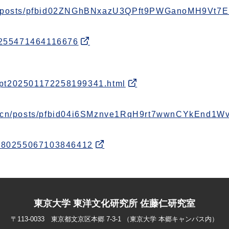
n/posts/pfbid02ZNGhBNxazU3QPft9PWGanoMH9Vt
0255471464116676
y/pt202501172258199341.html
n.cn/posts/pfbid04i6SMznve1RqH9rt7wwnCYkEnd
1880255067103846412
東京大学 東洋文化研究所 佐藤仁研究室
〒113-0033 東京都文京区本郷 7-3-1 （東京大学 本郷キャンパス内）