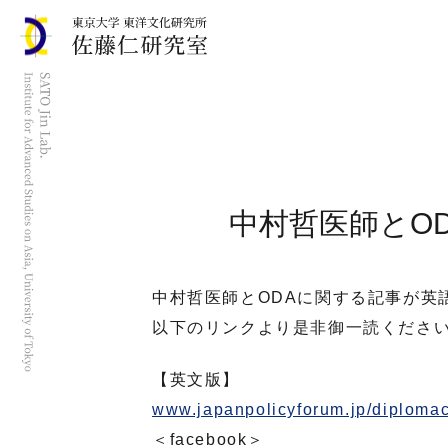
中村哲医師とO
中村哲医師とODAに関する記事が英
以下のリンクより是非御一読くださ
【英文版】
www.japanpolicyforum.jp/diploma
＜facebook＞