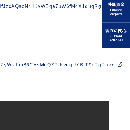
外部資金
7EifJzcAQscNrHKvWEqa7uW6fM4X1quqRgkYCl
Funded
Projects
現在の関心
Current
Activities
1WvZyWicLm86CAsMqQZPjKvdgUYBtT9cRgRuexl