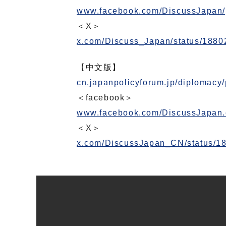
www.facebook.com/DiscussJapa
＜X＞
x.com/Discuss_Japan/status/188
【中文版】
cn.japanpolicyforum.jp/diplomac
＜facebook＞
www.facebook.com/DiscussJapa
＜X＞
x.com/DiscussJapan_CN/status/