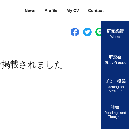
News
Profile
My CV
Contact
研究業績
Works
研究会
で掲載されました
Study Groups
ゼミ・授業
Teaching and
Seminar
読書
Readings and
Thoughts