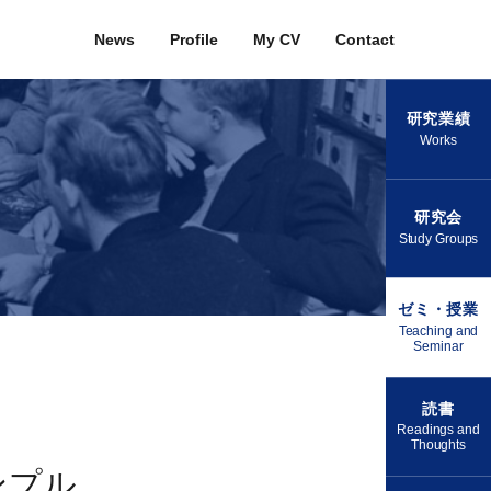
News
Profile
My CV
Contact
研究業績
Works
研究会
Study Groups
ゼミ・授業
Teaching and
Seminar
読書
Readings and
Thoughts
ンプル